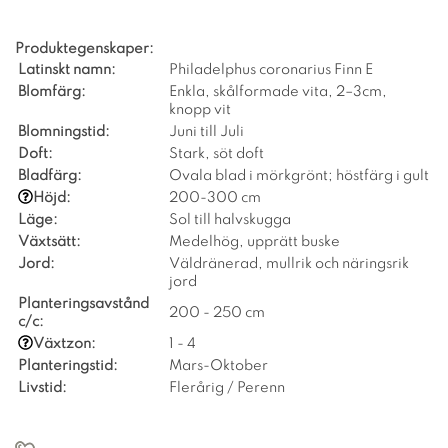
Produktegenskaper:
Latinskt namn:
Philadelphus coronarius Finn E
Blomfärg:
Enkla, skålformade vita, 2–3cm,
knopp vit
Blomningstid:
Juni till Juli
Doft:
Stark, söt doft
Bladfärg:
Ovala blad i mörkgrönt; höstfärg i gult
Höjd:
200-300 cm
Läge:
Sol till halvskugga
Växtsätt:
Medelhög, upprätt buske
Jord:
Väldränerad, mullrik och näringsrik
jord
Planteringsavstånd
200 - 250 cm
c/c:
Växtzon:
1 - 4
Planteringstid:
Mars-Oktober
Livstid:
Flerårig / Perenn