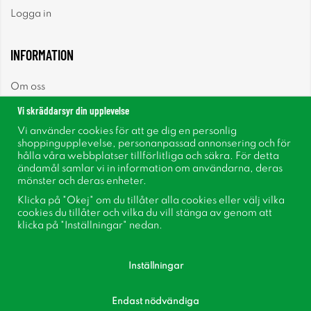
Logga in
INFORMATION
Om oss
Vi skräddarsyr din upplevelse
Nyheter
Vi använder cookies för att ge dig en personlig
shoppingupplevelse, personanpassad annonsering och för
Nyhetsbrev
hålla våra webbplatser tillförlitliga och säkra. För detta
ändamål samlar vi in information om användarna, deras
mönster och deras enheter.
Om cookies
Klicka på "Okej" om du tillåter alla cookies eller välj vilka
cookies du tillåter och vilka du vill stänga av genom att
Inspiration
klicka på "Inställningar" nedan.
Inställningar
Endast nödvändiga