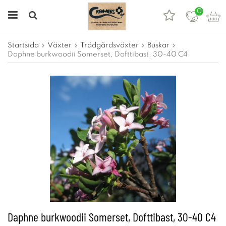
0
Startsida
Växter
Trädgårdsväxter
Buskar
Daphne burkwoodii Somerset, Dofttibast, 30-40 C4
Daphne burkwoodii Somerset, Dofttibast, 30-40 C4