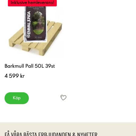
Inklusive hemleverans!
Barkmull Pall 50L 39st
4 599 kr
Köp
FÅ VÅRA BÄSTA ERBJUDANDEN & NYHETER