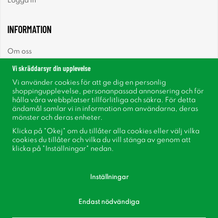
Logga in
INFORMATION
Om oss
Vi skräddarsyr din upplevelse
Nyheter
Vi använder cookies för att ge dig en personlig
shoppingupplevelse, personanpassad annonsering och för
Nyhetsbrev
hålla våra webbplatser tillförlitliga och säkra. För detta
ändamål samlar vi in information om användarna, deras
mönster och deras enheter.
Om cookies
Klicka på "Okej" om du tillåter alla cookies eller välj vilka
cookies du tillåter och vilka du vill stänga av genom att
Inspiration
klicka på "Inställningar" nedan.
Inställningar
Endast nödvändiga
Följ oss på Facebook