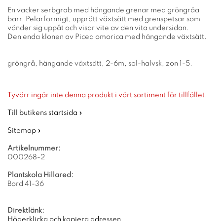
En vacker serbgrab med hängande grenar med gröngråa
barr. Pelarformigt, upprätt växtsätt med grenspetsar som
vänder sig uppåt och visar vite av den vita undersidan.
Den enda klonen av Picea omorica med hängande växtsätt.
gröngrå, hängande växtsätt, 2-6m, sol-halvsk, zon 1-5.
Tyvärr ingår inte denna produkt i vårt sortiment för tillfället.
Till butikens startsida »
Sitemap »
Artikelnummer:
000268-2
Plantskola Hillared:
Bord 41-36
Direktlänk:
Högerklicka och kopiera adressen