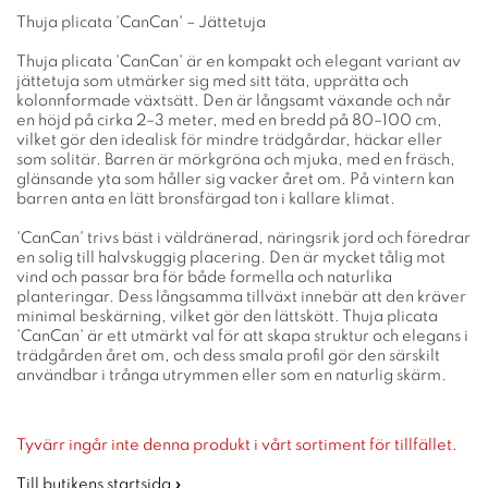
Thuja plicata 'CanCan' – Jättetuja
Thuja plicata 'CanCan' är en kompakt och elegant variant av
jättetuja som utmärker sig med sitt täta, upprätta och
kolonnformade växtsätt. Den är långsamt växande och når
en höjd på cirka 2–3 meter, med en bredd på 80–100 cm,
vilket gör den idealisk för mindre trädgårdar, häckar eller
som solitär. Barren är mörkgröna och mjuka, med en fräsch,
glänsande yta som håller sig vacker året om. På vintern kan
barren anta en lätt bronsfärgad ton i kallare klimat.
'CanCan' trivs bäst i väldränerad, näringsrik jord och föredrar
en solig till halvskuggig placering. Den är mycket tålig mot
vind och passar bra för både formella och naturlika
planteringar. Dess långsamma tillväxt innebär att den kräver
minimal beskärning, vilket gör den lättskött. Thuja plicata
'CanCan' är ett utmärkt val för att skapa struktur och elegans i
trädgården året om, och dess smala profil gör den särskilt
användbar i trånga utrymmen eller som en naturlig skärm.
Tyvärr ingår inte denna produkt i vårt sortiment för tillfället.
Till butikens startsida »