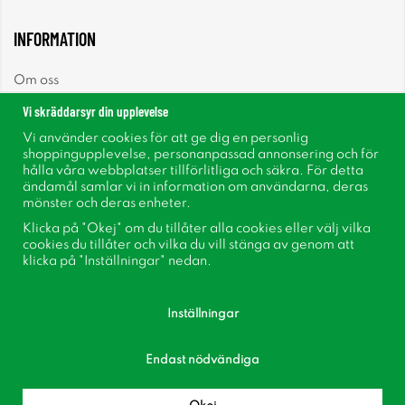
INFORMATION
Om oss
Vi skräddarsyr din upplevelse
Nyheter
Vi använder cookies för att ge dig en personlig
shoppingupplevelse, personanpassad annonsering och för
Nyhetsbrev
hålla våra webbplatser tillförlitliga och säkra. För detta
ändamål samlar vi in information om användarna, deras
mönster och deras enheter.
Om cookies
Klicka på "Okej" om du tillåter alla cookies eller välj vilka
cookies du tillåter och vilka du vill stänga av genom att
Inspiration
klicka på "Inställningar" nedan.
Inställningar
Endast nödvändiga
Följ oss på Facebook
Bli medlem i vår kundklubb!