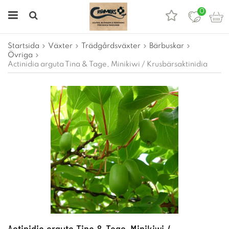
0
Startsida
Växter
Trädgårdsväxter
Bärbuskar
Övriga
Actinidia arguta Tina & Tage, Minikiwi / Krusbärsaktinidia
Actinidia arguta Tina & Tage, Minikiwi /