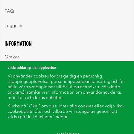
FAQ
Logga in
INFORMATION
Om oss
Vi skräddarsyr din upplevelse
Nyheter
Vi använder cookies för att ge dig en personlig
shoppingupplevelse, personanpassad annonsering och för
Nyhetsbrev
hålla våra webbplatser tillförlitliga och säkra. För detta
ändamål samlar vi in information om användarna, deras
mönster och deras enheter.
Om cookies
Klicka på "Okej" om du tillåter alla cookies eller välj vilka
cookies du tillåter och vilka du vill stänga av genom att
Inspiration
klicka på "Inställningar" nedan.