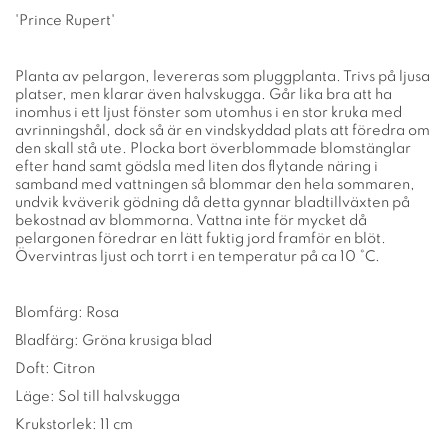
'Prince Rupert'
Planta av pelargon, levereras som pluggplanta. Trivs på ljusa
platser, men klarar även halvskugga. Går lika bra att ha
inomhus i ett ljust fönster som utomhus i en stor kruka med
avrinningshål, dock så är en vindskyddad plats att föredra om
den skall stå ute. Plocka bort överblommade blomstänglar
efter hand samt gödsla med liten dos flytande näring i
samband med vattningen så blommar den hela sommaren,
undvik kväverik gödning då detta gynnar bladtillväxten på
bekostnad av blommorna. Vattna inte för mycket då
pelargonen föredrar en lätt fuktig jord framför en blöt.
Övervintras ljust och torrt i en temperatur på ca 10 °C.
Blomfärg: Rosa
Bladfärg: Gröna krusiga blad
Doft: Citron
Läge: Sol till halvskugga
Krukstorlek: 11 cm