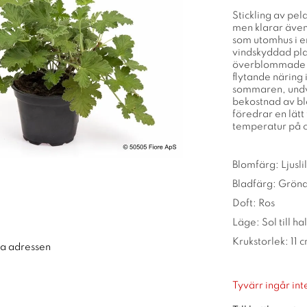
Stickling av pela
men klarar även 
som utomhus i en
vindskyddad plat
överblommade b
flytande näring
sommaren, undvi
bekostnad av bl
föredrar en lätt 
temperatur på c
Blomfärg: Ljusli
Bladfärg: Grön
Doft: Ros
Läge: Sol till h
Krukstorlek: 11 
ra adressen
Tyvärr ingår inte