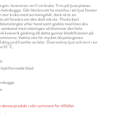
rgon, levereras i en 11 cm kruka. Trivs på ljusa platser,
halvskugga. Går lika bra att ha inomhus i ett ljust fönster
 stor kruka med avrinningshål, dock så är en
s att föredra om den skall stå ute. Plocka bort
lomstänglar efter hand samt gödsla med liten dos
 i samband med vattningen så blommar den hela
k kväverik gödning då detta gynnar bladtillväxten på
ommorna. Vattna inte för mycket då pelargonen
fuktig jord framför en blöt. Övervintras ljust och torrt i en
a 10 °C.
la
a hjärtformade blad
alvskugga
cm
 denna produkt i vårt sortiment för tillfället.