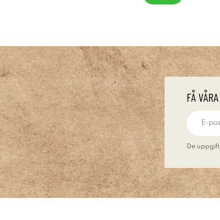
FÅ VÅRA
De uppgift