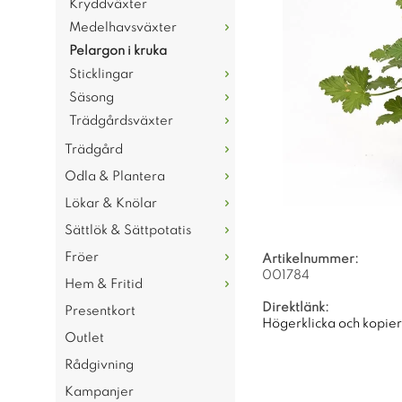
Kryddväxter
Medelhavsväxter
Pelargon i kruka
Sticklingar
Säsong
Trädgårdsväxter
Trädgård
Odla & Plantera
Lökar & Knölar
Sättlök & Sättpotatis
Fröer
Artikelnummer:
001784
Hem & Fritid
Direktlänk:
Presentkort
Högerklicka och kopie
Outlet
Rådgivning
Kampanjer