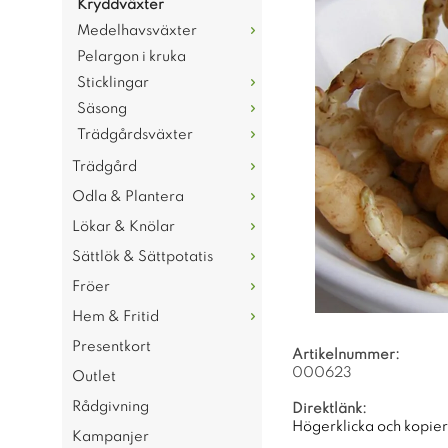
Kryddväxter
Medelhavsväxter
Pelargon i kruka
Sticklingar
Säsong
Trädgårdsväxter
Trädgård
Odla & Plantera
Lökar & Knölar
Sättlök & Sättpotatis
Fröer
Hem & Fritid
Presentkort
Artikelnummer:
000623
Outlet
Rådgivning
Direktlänk:
Högerklicka och kopie
Kampanjer