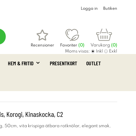
Logga in
Butiken
Varukorg
Recensioner
Favoriter
(
0
)
(0)
Moms visas:
Inkl
Exkl
HEM & FRITID
PRESENTKORT
OUTLET
is, Korogi, Kinaskocka, C2
ug, 50cm, vita krispiga ätbara rotknölar, elegant smak,