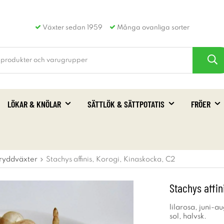
Växter sedan 1959
Många ovanliga sorter
LÖKAR & KNÖLAR
SÄTTLÖK & SÄTTPOTATIS
FRÖER
ryddväxter
Stachys affinis, Korogi, Kinaskocka, C2
Stachys affin
lilarosa, juni-a
sol, halvsk.