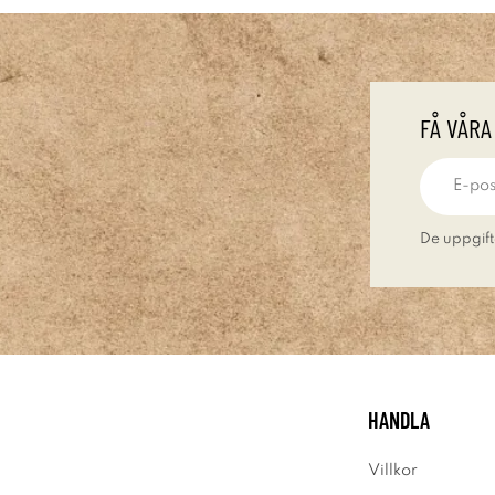
FÅ VÅRA
De uppgift
HANDLA
Villkor