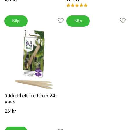
139 kr
129 kr
Köp
Köp
Sticketikett Trä 10cm 24-
pack
29 kr