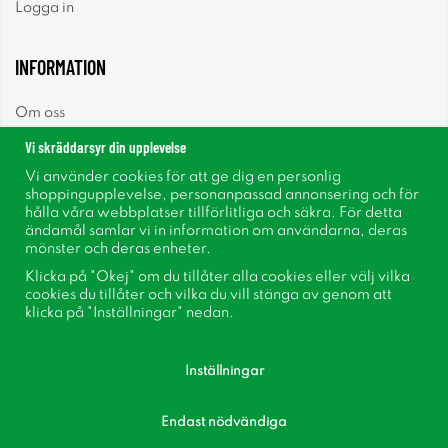
Logga in
INFORMATION
Om oss
Vi skräddarsyr din upplevelse
Nyheter
Vi använder cookies för att ge dig en personlig
shoppingupplevelse, personanpassad annonsering och för
Nyhetsbrev
hålla våra webbplatser tillförlitliga och säkra. För detta
ändamål samlar vi in information om användarna, deras
mönster och deras enheter.
Om cookies
Klicka på "Okej" om du tillåter alla cookies eller välj vilka
cookies du tillåter och vilka du vill stänga av genom att
Inspiration
klicka på "Inställningar" nedan.
Inställningar
Endast nödvändiga
Följ oss på Facebook