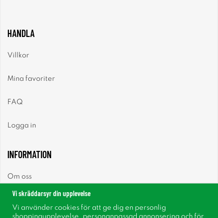
HANDLA
Villkor
Mina favoriter
FAQ
Logga in
INFORMATION
Om oss
Vi skräddarsyr din upplevelse
Nyheter
Vi använder cookies för att ge dig en personlig
shoppingupplevelse, personanpassad annonsering och för