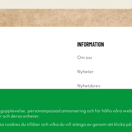
INFORMATION
Om oss
Nyheter
Nyhetsbrev
Om cookies
ngupplevelse, personanpassad annonsering och för hålla våra webbp
Inspiration
r och deras enheter.
lka cookies du tillåter och vilka du vill stänga av genom att klicka p