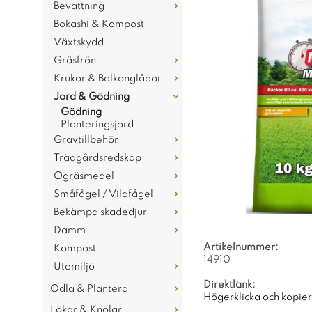
Bevattning
Bokashi & Kompost
Växtskydd
Gräsfrön
Krukor & Balkonglådor
Jord & Gödning
Gödning
Planteringsjord
Gravtillbehör
Trädgårdsredskap
Ogräsmedel
Småfågel / Vildfågel
Bekämpa skadedjur
Damm
Artikelnummer:
Kompost
14910
Utemiljö
Direktlänk:
Odla & Plantera
Högerklicka och kopie
Lökar & Knölar