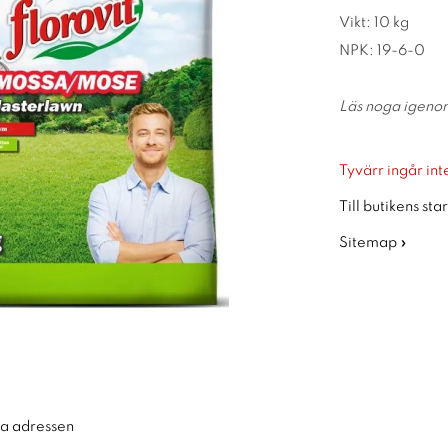
Vikt: 10 kg
NPK: 19-6-0
Läs noga igeno
Tyvärr ingår inte
Till butikens sta
Sitemap »
ra adressen