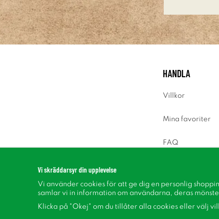
HANDLA
Villkor
Mina favoriter
FAQ
Logga in
Vi skräddarsyr din upplevelse
Vi använder cookies för att ge dig en personlig shoppi
samlar vi in information om användarna, deras mönste
Klicka på "Okej" om du tillåter alla cookies eller välj vi