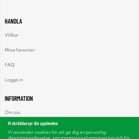
HANDLA
Villkor
Mina favoriter
FAQ
Logga in
INFORMATION
Om oss
Vi skräddarsyr din upplevelse
Nyheter
Vi använder cookies för att ge dig en personlig
shoppingupplevelse, personanpassad annonsering och för