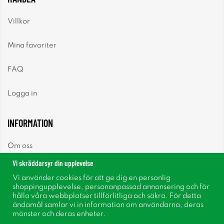
Villkor
Mina favoriter
FAQ
Logga in
INFORMATION
Om oss
Vi skräddarsyr din upplevelse
Nyheter
Vi använder cookies för att ge dig en personlig
shoppingupplevelse, personanpassad annonsering och för
Nyhetsbrev
hålla våra webbplatser tillförlitliga och säkra. För detta
ändamål samlar vi in information om användarna, deras
mönster och deras enheter.
Om cookies