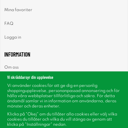
Mina favoriter
FAQ
Logga in
INFORMATION
Om oss
Vi skräddarsyr din upplevelse
Nyheter
Vi använder cookies för att ge dig en personlig
shoppingupplevelse, personanpassad annonsering och för
Nyhetsbrev
hålla våra webbplatser tillförlitliga och säkra. För detta
ändamål samlar vi in information om användarna, deras
mönster och deras enheter.
Om cookies
Klicka på "Okej" om du tillåter alla cookies eller välj vilka
cookies du tillåter och vilka du vill stänga av genom att
Inspiration
klicka på "Inställningar" nedan.