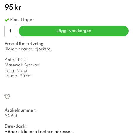
95 kr
Finns i lager
Lägg i varukorgen
Produktbeskrivning:
Blompinnar av björkträ.
Antal: 10 st
Material: Björkträ
Färg: Natur
Längd: 95 cm
Artikelnummer:
N5918
Direktlänk:
Högerklicka och kopiera adressen