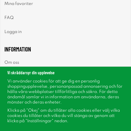
Mina favoriter
FAQ
Logga in
INFORMATION
Om oss
Vi skräddarsyr din upplevelse
Nyheter
Vi använder cookies för att ge dig en personlig
shoppingupplevelse, personanpassad annonsering och för
Nyhetsbrev
hålla våra webbplatser tillförlitliga och säkra. För detta
ändamål samlar vi in information om användarna, deras
mönster och deras enheter.
Om cookies
Klicka på "Okej" om du tillåter alla cookies eller välj vilka
cookies du tillåter och vilka du vill stänga av genom att
Inspiration
klicka på "Inställningar" nedan.