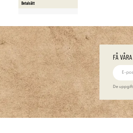
Betalsätt
FÅ VÅRA
De uppgift