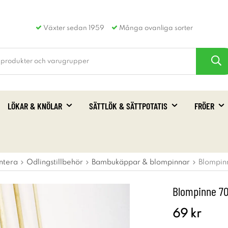
Växter sedan 1959
Många ovanliga sorter
LÖKAR & KNÖLAR
SÄTTLÖK & SÄTTPOTATIS
FRÖER
ntera
Odlingstillbehör
Bambukäppar & blompinnar
Blompin
Blompinne 7
69 kr