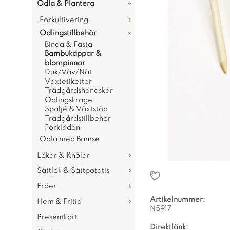
Odla & Plantera
Förkultivering
Odlingstillbehör
Binda & Fästa
Bambukäppar &
blompinnar
Duk/Väv/Nät
Växtetiketter
Trädgårdshandskar
Odlingskrage
Spaljé & Växtstöd
Trädgårdstillbehör
Förkläden
Odla med Bamse
Lökar & Knölar
Sättlök & Sättpotatis
Fröer
Artikelnummer:
Hem & Fritid
N5917
Presentkort
Direktlänk: