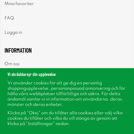
Mina favoriter
FAQ
Logga in
INFORMATION
Om oss
Vi skräddarsyr din upplevelse
Nyheter
Vi använder cookies för att ge dig en personlig
shoppingupplevelse, personanpassad annonsering och för
Nyhetsbrev
hålla våra webbplatser tillförlitliga och säkra. För detta
ändamål samlar vi in information om användarna, deras
mönster och deras enheter.
Om cookies
Klicka på "Okej" om du tillåter alla cookies eller välj vilka
cookies du tillåter och vilka du vill stänga av genom att
Inspiration
klicka på "Inställningar" nedan.