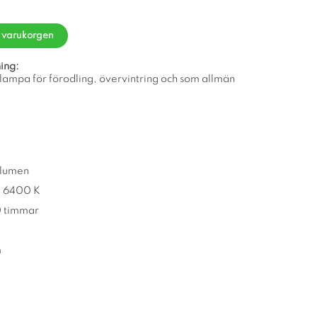
i varukorgen
ing:
lampa för förodling, övervintring och som allmän
 lumen
: 6400 K
0 timmar
m