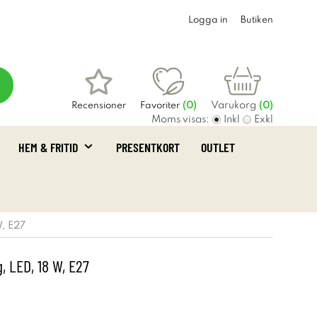
Logga in
Butiken
Varukorg
Recensioner
Favoriter
(
0
)
(0)
Moms visas:
Inkl
Exkl
HEM & FRITID
PRESENTKORT
OUTLET
W, E27
, LED, 18 W, E27