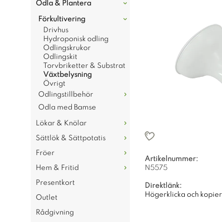
Odla & Plantera
Förkultivering
Drivhus
Hydroponisk odling
Odlingskrukor
Odlingskit
Torvbriketter & Substrat
Växtbelysning
Övrigt
Odlingstillbehör
Odla med Bamse
Lökar & Knölar
Sättlök & Sättpotatis
Fröer
Artikelnummer:
Hem & Fritid
N5575
Presentkort
Direktlänk:
Högerklicka och kopie
Outlet
Rådgivning