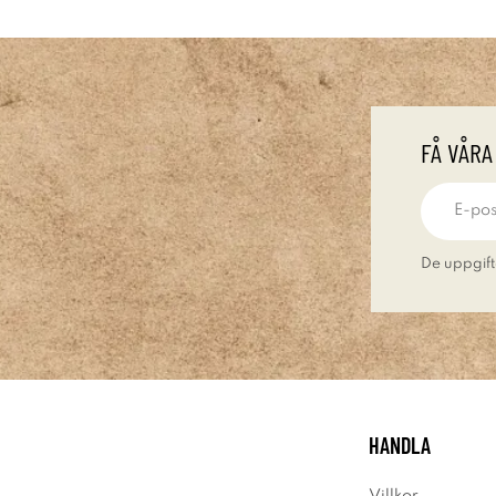
FÅ VÅRA
De uppgift
HANDLA