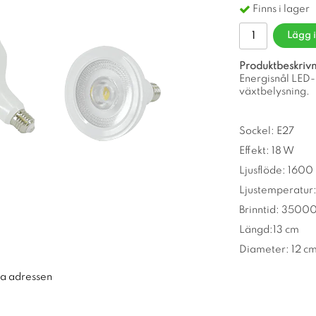
Finns i lager
Lägg 
Produktbeskrivn
Energisnål LED-
växtbelysning.
Sockel: E27
Effekt: 18 W
Ljusflöde: 1600
Ljustemperatur
Brinntid: 3500
Längd:13 cm
Diameter: 12 c
ra adressen