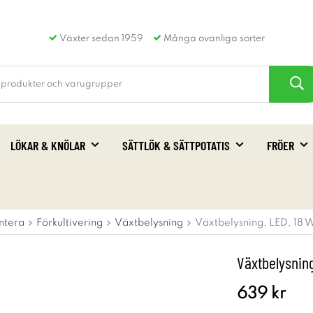
Växter sedan 1959
Många ovanliga sorter
LÖKAR & KNÖLAR
SÄTTLÖK & SÄTTPOTATIS
FRÖER
ntera
Förkultivering
Växtbelysning
Växtbelysning, LED, 18 
Växtbelysning
639 kr