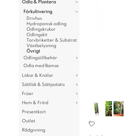
Odla & Plantera
Förkultivering
Drivhus
Hydroponisk odling
Odlingskrukor
Odlingskit
Torvbriketter & Substrat
Växtbelysning
Övrigt
Odlingstillbehör
Odla med Bamse
Lökar & Knölar
Sättlök & Sättpotatis
Fröer
Hem & Fritid
Presentkort
Outlet
Rådgivning