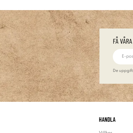
FÅ VÅRA
De uppgift
HANDLA