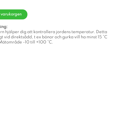
i varukorgen
ing:
 hjälper dig att kontrollera jordens temperatur. Detta
igt vid direktsådd, t ex bönor och gurka vill ha minst 15 °C
 Mätområde -10 till +100 °C.