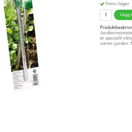
Finns i lager
Lägg 
Produktbeskrivn
Jordtermometern
är speciellt vikt
varmt i jorden.