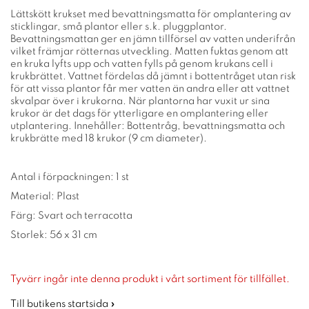
Lättskött krukset med bevattningsmatta för omplantering av
sticklingar, små plantor eller s.k. pluggplantor.
Bevattningsmattan ger en jämn tillförsel av vatten underifrån
vilket främjar rötternas utveckling. Matten fuktas genom att
en kruka lyfts upp och vatten fylls på genom krukans cell i
krukbrättet. Vattnet fördelas då jämnt i bottentråget utan risk
för att vissa plantor får mer vatten än andra eller att vattnet
skvalpar över i krukorna. När plantorna har vuxit ur sina
krukor är det dags för ytterligare en omplantering eller
utplantering. Innehåller: Bottentråg, bevattningsmatta och
krukbrätte med 18 krukor (9 cm diameter).
Antal i förpackningen: 1 st
Material: Plast
Färg: Svart och terracotta
Storlek: 56 x 31 cm
Tyvärr ingår inte denna produkt i vårt sortiment för tillfället.
Till butikens startsida »