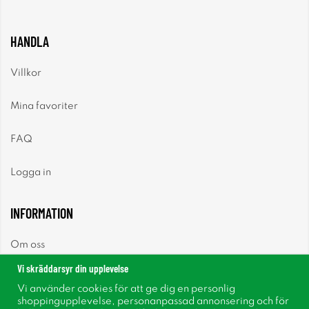
HANDLA
Villkor
Mina favoriter
FAQ
Logga in
INFORMATION
Om oss
Vi skräddarsyr din upplevelse
Nyheter
Vi använder cookies för att ge dig en personlig
shoppingupplevelse, personanpassad annonsering och för