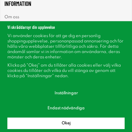
INFORMATION
Om oss
Vi skräddarsyr din upplevelse
Nyheter
Vi använder cookies för att ge dig en personlig
shoppingupplevelse, personanpassad annonsering och för
Nyhetsbrev
hålla våra webbplatser tillförlitliga och säkra. För detta
ändamål samlar vi in information om användarna, deras
mönster och deras enheter.
Om cookies
Klicka på "Okej" om du tillåter alla cookies eller välj vilka
cookies du tillåter och vilka du vill stänga av genom att
Inspiration
klicka på "Inställningar" nedan.
Inställningar
Endast nödvändiga
Följ oss på Facebook
Bli medlem i vår kundklubb!
Okej