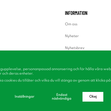
INFORMATION
Om oss
Nyheter
Nyhetsbrev
Om cookies
ngupplevelse, personanpassad annonsering och för hålla våra webbp
Inspiration
r och deras enheter.
lka cookies du tillåter och vilka du vill stänga av genom att klicka p
Endast
Inställningar
Okej
nödvändiga