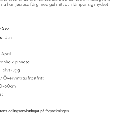
na har ljusrosa färg med gul mitt och lämpar sig mycket
- Sep
s - Juni
 April
Dahlia x pinnata
 Halvskugg
 / Övervintras frostfritt
 40-60cm
st
törens odlingsanvisningar på förpackningen