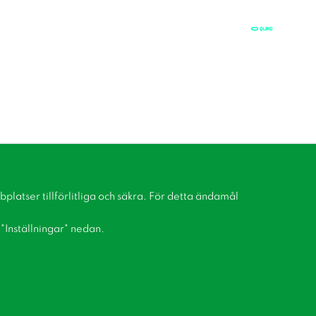
latser tillförlitliga och säkra. För detta ändamål
å "Inställningar" nedan.
Bli medlem i vår kundklubb!