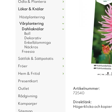
Odla & Plantera
Lökar & Knölar
Höstplantering
Vårplantering
Dahliaknölar
Boll
Dekorativ
Enkelblommiga
Näckros
Freesia
Sättlök & Sättpotatis
Fröer
Hem & Fritid
Presentkort
Outlet
Artikelnummer:
72540
Rådgivning
Direktlänk:
Kampanjer
Högerklicka och kopie
Sitemap