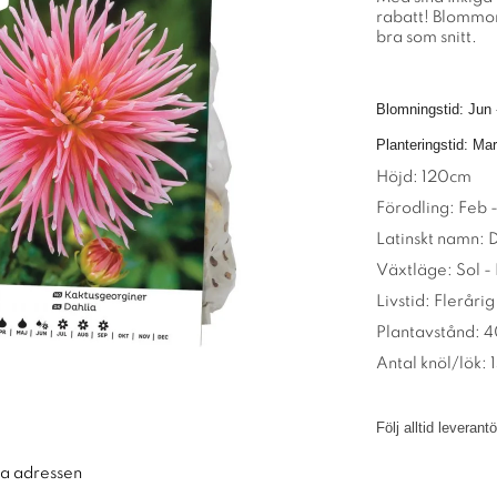
rabatt! Blommor
bra som snitt.
Blomningstid: Jun 
Planteringstid: Mar
Höjd: 120cm
Förodling: Feb -
Latinskt namn: 
Växtläge: Sol -
Livstid: Flerårig
Plantavstånd:
Antal knöl/lök: 1
Följ alltid leveran
ra adressen