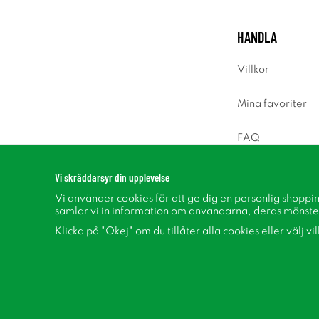
HANDLA
Villkor
Mina favoriter
FAQ
Logga in
Vi skräddarsyr din upplevelse
Vi använder cookies för att ge dig en personlig shoppi
samlar vi in information om användarna, deras mönste
Klicka på "Okej" om du tillåter alla cookies eller välj vi
Följ oss på Facebook