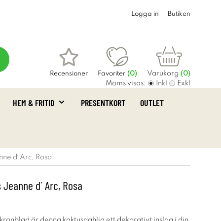
Logga in
Butiken
Varukorg
Recensioner
Favoriter
(
0
)
(0)
Moms visas:
Inkl
Exkl
HEM & FRITID
PRESENTKORT
OUTLET
nne d´ Arc, Rosa
 Jeanne d´ Arc, Rosa
 kronblad är denna kaktusdahlia ett dekorativt inslag i din