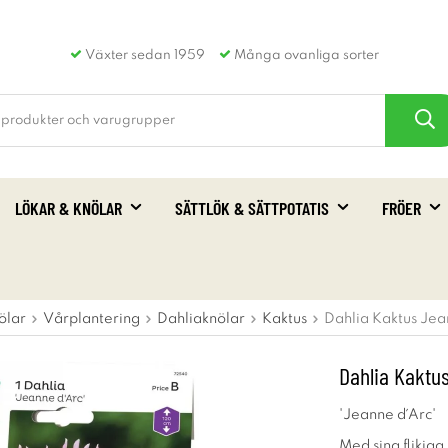
Växter sedan 1959
Många ovanliga sorter
LÖKAR & KNÖLAR
SÄTTLÖK & SÄTTPOTATIS
FRÖER
ölar
Vårplantering
Dahliaknölar
Kaktus
Dahlia Kaktus Jea
Dahlia Kaktus
'Jeanne d´Arc'
Med sina flikiga