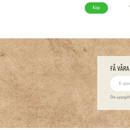
Köp
FÅ VÅRA
De uppgift