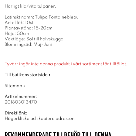
Härligt lila/vita tulpaner.
Latinskt namn: Tulipa Fontainebleau
Antal lök: 10st
Plantavstånd: 15-20cm
Höjd: 50cm
Växtläge: Sol till halvskugga
Blomningstid: Maj-Juni
Tyvärr ingår inte denna produkt i vårt sortiment för tillfället.
Till butikens startsida »
Sitemap »
Artikelnummer:
201803013470
Direktlänk:
Högerklicka och kopiera adressen
REKOMMENDERADE TILLBEHÖR TILL DENNA