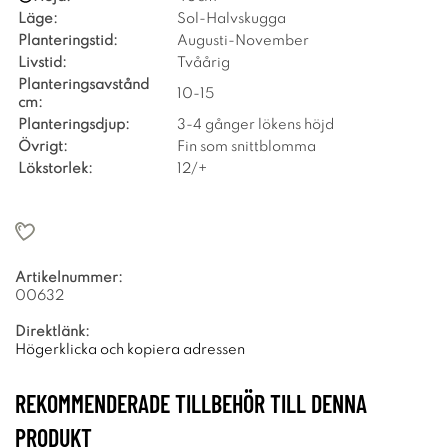
Läge:
Sol-Halvskugga
Planteringstid:
Augusti-November
Livstid:
Tvåårig
Planteringsavstånd
10-15
cm:
Planteringsdjup:
3-4 gånger lökens höjd
Övrigt:
Fin som snittblomma
Lökstorlek:
12/+
Artikelnummer:
00632
Direktlänk:
Högerklicka och kopiera adressen
REKOMMENDERADE TILLBEHÖR TILL DENNA
PRODUKT