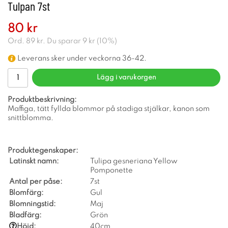
Tulpan 7st
80 kr
Ord.
89 kr
. Du sparar
9 kr
(
10
%)
Leverans sker under veckorna 36-42.
Lägg i varukorgen
Produktbeskrivning:
Maffiga, tätt fyllda blommor på stadiga stjälkar, kanon som
snittblomma.
Produktegenskaper:
Latinskt namn:
Tulipa gesneriana Yellow
Pomponette
Antal per påse:
7st
Blomfärg:
Gul
Blomningstid:
Maj
Bladfärg:
Grön
Höjd:
40cm