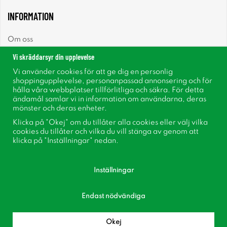
INFORMATION
Om oss
Vi skräddarsyr din upplevelse
Nyheter
Vi använder cookies för att ge dig en personlig
shoppingupplevelse, personanpassad annonsering och för
Nyhetsbrev
hålla våra webbplatser tillförlitliga och säkra. För detta
ändamål samlar vi in information om användarna, deras
mönster och deras enheter.
Om cookies
Klicka på "Okej" om du tillåter alla cookies eller välj vilka
cookies du tillåter och vilka du vill stänga av genom att
Inspiration
klicka på "Inställningar" nedan.
Inställningar
Endast nödvändiga
Följ oss på Facebook
Bli medlem i vår kundklubb!
Okej