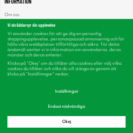
INFORMATION
Om oss
Vi skräddarsyr din upplevelse
Nyheter
Vi använder cookies för att ge dig en personlig
shoppingupplevelse, personanpassad annonsering och för
Nyhetsbrev
hålla våra webbplatser tillförlitliga och säkra. För detta
ändamål samlar vi in information om användarna, deras
mönster och deras enheter.
Om cookies
Klicka på "Okej" om du tillåter alla cookies eller välj vilka
cookies du tillåter och vilka du vill stänga av genom att
Inspiration
klicka på "Inställningar" nedan.
Inställningar
Endast nödvändiga
Följ oss på Facebook
Bli medlem i vår kundklubb!
Okej