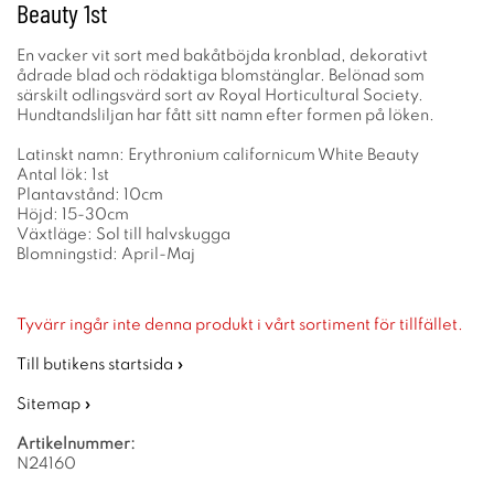
Beauty 1st
En vacker vit sort med bakåtböjda kronblad, dekorativt
ådrade blad och rödaktiga blomstänglar. Belönad som
särskilt odlingsvärd sort av Royal Horticultural Society.
Hundtandsliljan har fått sitt namn efter formen på löken.
Latinskt namn: Erythronium californicum White Beauty
Antal lök: 1st
Plantavstånd: 10cm
Höjd: 15-30cm
Växtläge: Sol till halvskugga
Blomningstid: April-Maj
Tyvärr ingår inte denna produkt i vårt sortiment för tillfället.
Till butikens startsida »
Sitemap »
Artikelnummer:
N24160