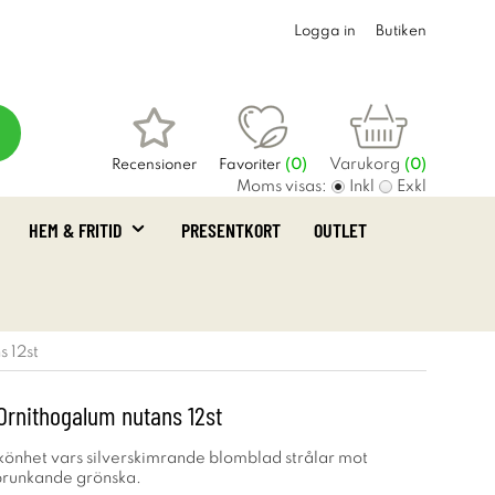
Logga in
Butiken
Varukorg
Recensioner
Favoriter
(
0
)
(0)
Moms visas:
Inkl
Exkl
HEM & FRITID
PRESENTKORT
OUTLET
 12st
Ornithogalum nutans 12st
skönhet vars silverskimrande blomblad strålar mot
runkande grönska.