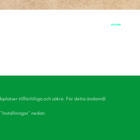
latser tillförlitliga och säkra. För detta ändamål
å "Inställningar" nedan.