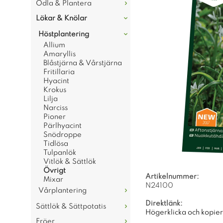
Odla & Plantera
Lökar & Knölar
Höstplantering
Allium
Amaryllis
Blåstjärna & Vårstjärna
Fritillaria
Hyacint
Krokus
Lilja
Narciss
Pioner
Pärlhyacint
Snödroppe
Tidlösa
Tulpanlök
Vitlök & Sättlök
Övrigt
Artikelnummer:
Mixar
N24100
Vårplantering
Direktlänk:
Sättlök & Sättpotatis
Högerklicka och kopie
Fröer