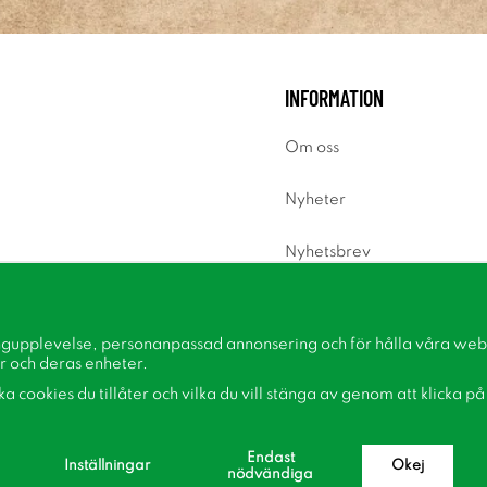
INFORMATION
Om oss
Nyheter
Nyhetsbrev
Om cookies
ngupplevelse, personanpassad annonsering och för hålla våra webbp
Inspiration
r och deras enheter.
lka cookies du tillåter och vilka du vill stänga av genom att klicka p
Endast
Inställningar
Okej
nödvändiga