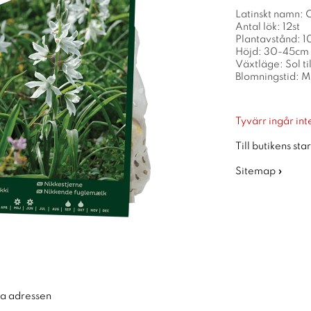
Latinskt namn: 
Antal lök: 12st
Plantavstånd: 
Höjd: 30-45cm
Växtläge: Sol ti
Blomningstid: M
Tyvärr ingår inte
Till butikens sta
Sitemap »
ra adressen