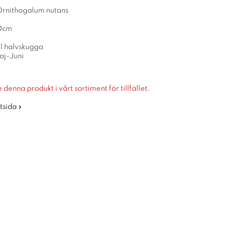
Ornithogalum nutans
10cm
ll halvskugga
aj-Juni
 denna produkt i vårt sortiment för tillfället.
rtsida »