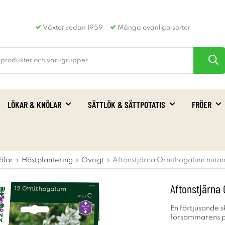
Växter sedan 1959
Många ovanliga sorter
LÖKAR & KNÖLAR
SÄTTLÖK & SÄTTPOTATIS
FRÖER
ölar
Höstplantering
Övrigt
Aftonstjärna Ornithogalum nutans
Aftonstjärna 
En förtjusande 
försommarens p