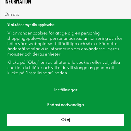
INFORMATION
Om oss
Vi skräddarsyr din upplevelse
Nyheter
Vi använder cookies för att ge dig en personlig
shoppingupplevelse, personanpassad annonsering och för
Nyhetsbrev
hålla våra webbplatser tillförlitliga och säkra. För detta
ändamål samlar vi in information om användarna, deras
mönster och deras enheter.
Om cookies
Klicka på "Okej" om du tillåter alla cookies eller välj vilka
cookies du tillåter och vilka du vill stänga av genom att
Inspiration
klicka på "Inställningar" nedan.
Inställningar
Endast nödvändiga
Följ oss på Facebook
Bli medlem i vår kundklubb!
Okej