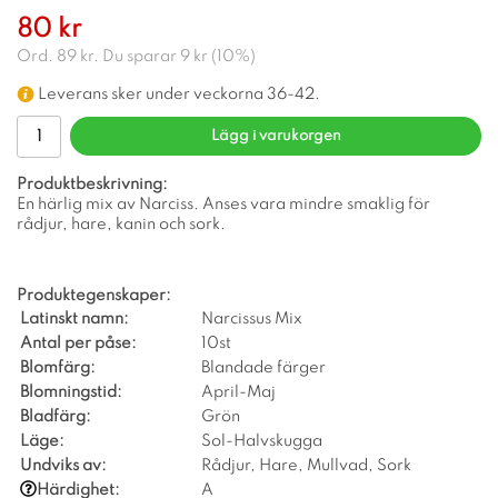
80 kr
Ord.
89 kr
. Du sparar
9 kr
(
10
%)
Leverans sker under veckorna 36-42.
Lägg i varukorgen
Produktbeskrivning:
En härlig mix av Narciss. Anses vara mindre smaklig för
rådjur, hare, kanin och sork.
Produktegenskaper:
Latinskt namn:
Narcissus Mix
Antal per påse:
10st
Blomfärg:
Blandade färger
Blomningstid:
April-Maj
Bladfärg:
Grön
Läge:
Sol-Halvskugga
Undviks av:
Rådjur, Hare, Mullvad, Sork
Härdighet:
A