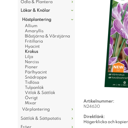
Odla & Plantera
Lökar & Knölar
Höstplantering
Allium
Amaryllis
Blåstjärna & Vårstjärna
Fritillaria
Hyacint
Krokus
Lilja
Narciss
Pioner
Pärlhyacint
Snödroppe
Tidlösa
Tulpanlök
Vitlök & Sättlök
Övrigt
Artikelnummer:
Mixar
N24630
Vårplantering
Direktlänk:
Sättlök & Sättpotatis
Högerklicka och kopie
Fröer