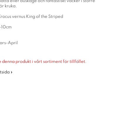
atta eller buskage och fantastiskt vacker i större
ör kruka.
rocus vernus King of the Striped
5-10cm
ars-April
 denna produkt i vårt sortiment för tillfället.
rtsida »