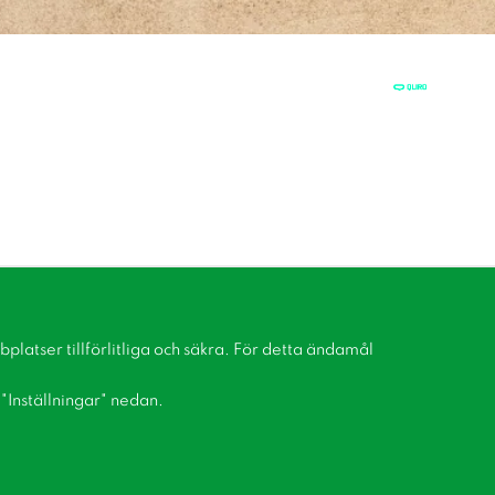
latser tillförlitliga och säkra. För detta ändamål
å "Inställningar" nedan.