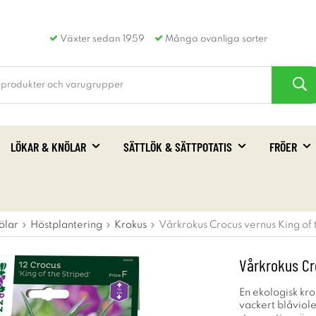
Växter sedan 1959
Många ovanliga sorter
LÖKAR & KNÖLAR
SÄTTLÖK & SÄTTPOTATIS
FRÖER
ölar
Höstplantering
Krokus
Vårkrokus Crocus vernus King of 
Vårkrokus Cro
En ekologisk kr
vackert blåviol