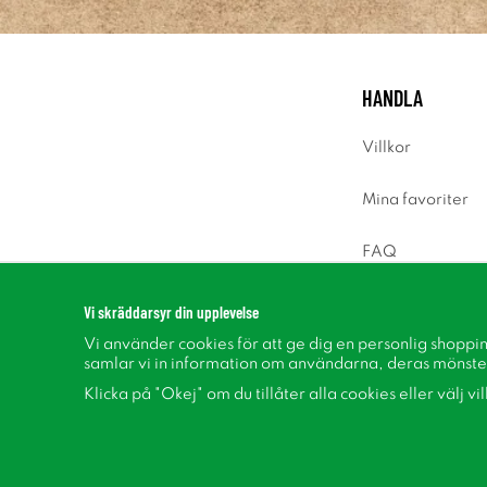
HANDLA
Villkor
Mina favoriter
FAQ
Logga in
Vi skräddarsyr din upplevelse
Vi använder cookies för att ge dig en personlig shoppi
samlar vi in information om användarna, deras mönste
Klicka på "Okej" om du tillåter alla cookies eller välj vi