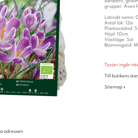
stenparti, gräsm
grupper. Även f
Latinskt namn: C
Antal lök: 12st
Plantavstånd: 
Höjd: 10cm
Växtläge: Sol
Blomningstid: M
Tyvärr ingår inte
Till butikens sta
Sitemap »
ra adressen