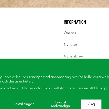
INFORMATION
Om oss
Nyheter
Nyhetsbrev
Om cookies
ngupplevelse, personanpassad annonsering och för hålla våra webbp
Inspiration
r och deras enheter.
lka cookies du tillåter och vilka du vill stänga av genom att klicka p
Endast
Inställningar
Okej
nödvändiga