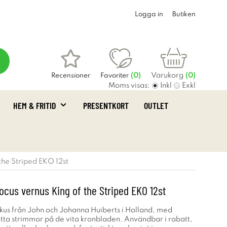
Logga in
Butiken
Varukorg
Recensioner
Favoriter
(
0
)
(0)
Moms visas:
Inkl
Exkl
HEM & FRITID
PRESENTKORT
OUTLET
the Striped EKO 12st
cus vernus King of the Striped EKO 12st
okus från John och Johanna Huiberts i Holland, med
etta strimmor på de vita kronbladen. Användbar i rabatt,