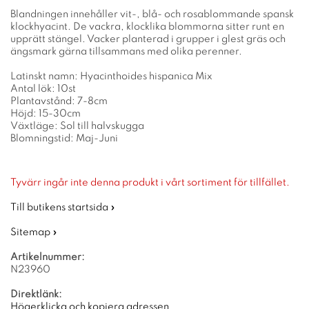
Blandningen innehåller vit-, blå- och rosablommande spansk
klockhyacint. De vackra, klocklika blommorna sitter runt en
upprätt stängel. Vacker planterad i grupper i glest gräs och
ängsmark gärna tillsammans med olika perenner.
Latinskt namn: Hyacinthoides hispanica Mix
Antal lök: 10st
Plantavstånd: 7-8cm
Höjd: 15-30cm
Växtläge: Sol till halvskugga
Blomningstid: Maj-Juni
Tyvärr ingår inte denna produkt i vårt sortiment för tillfället.
Till butikens startsida »
Sitemap »
Artikelnummer:
N23960
Direktlänk:
Högerklicka och kopiera adressen