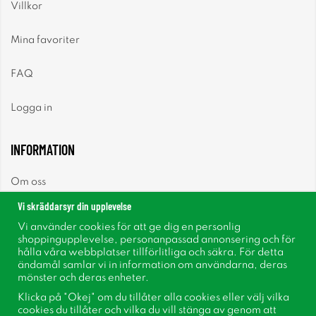
Villkor
Mina favoriter
FAQ
Logga in
INFORMATION
Om oss
Vi skräddarsyr din upplevelse
Nyheter
Vi använder cookies för att ge dig en personlig
shoppingupplevelse, personanpassad annonsering och för
Nyhetsbrev
hålla våra webbplatser tillförlitliga och säkra. För detta
ändamål samlar vi in information om användarna, deras
mönster och deras enheter.
Om cookies
Klicka på "Okej" om du tillåter alla cookies eller välj vilka
cookies du tillåter och vilka du vill stänga av genom att