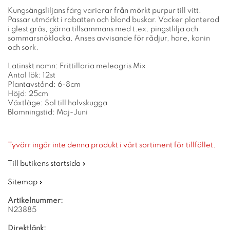
Kungsängsliljans färg varierar från mörkt purpur till vitt.
Passar utmärkt i rabatten och bland buskar. Vacker planterad
i glest gräs, gärna tillsammans med t.ex. pingstlilja och
sommarsnöklocka. Anses avvisande för rådjur, hare, kanin
och sork.
Latinskt namn: Frittillaria meleagris Mix
Antal lök: 12st
Plantavstånd: 6-8cm
Höjd: 25cm
Växtläge: Sol till halvskugga
Blomningstid: Maj-Juni
Tyvärr ingår inte denna produkt i vårt sortiment för tillfället.
Till butikens startsida »
Sitemap »
Artikelnummer:
N23885
Direktlänk: