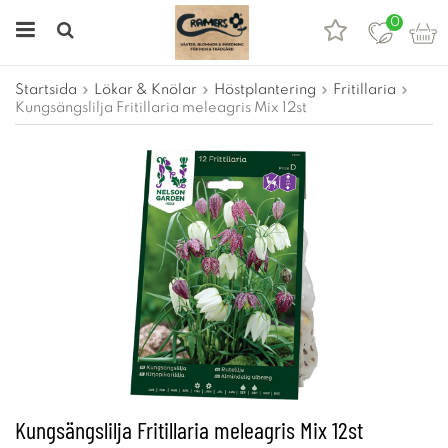
0
Startsida
Lökar & Knölar
Höstplantering
Fritillaria
Kungsängslilja Fritillaria meleagris Mix 12st
Kungsängslilja Fritillaria meleagris Mix 12st