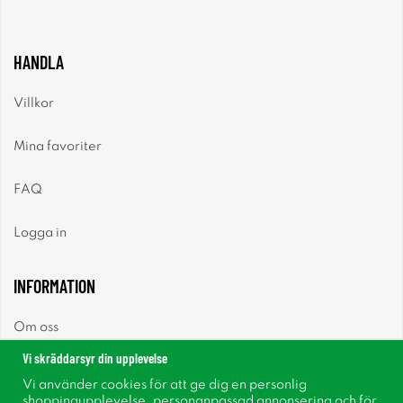
HANDLA
Villkor
Mina favoriter
FAQ
Logga in
INFORMATION
Om oss
Vi skräddarsyr din upplevelse
Nyheter
Vi använder cookies för att ge dig en personlig
shoppingupplevelse, personanpassad annonsering och för