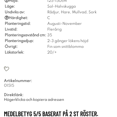
Höjd:
125-150cm
Läge:
Sol-Halvskugga
Undviks av:
Rådjur, Hare, Mullvad, Sork
Härdighet:
C
Planteringstid:
Augusti-November
Livstid:
Flerårig
Planteringsavstånd cm:
35
Planteringsdjup:
2-3 gånger lökens höjd
Övrigt:
Fin som snittblomma
Lökstorlek:
20/+
Artikelnummer:
01515
Direktlänk:
Högerklicka och kopiera adressen
MEDELBETYG
5
/5 BASERAT PÅ
2
ST RÖSTER.