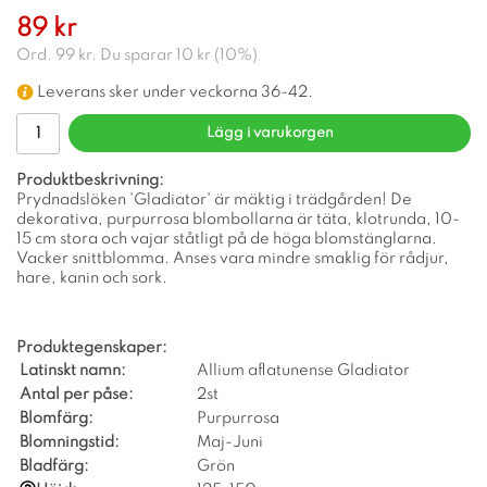
89 kr
Ord.
99 kr
. Du sparar
10 kr
(
10
%)
Leverans sker under veckorna 36-42.
Lägg i varukorgen
Produktbeskrivning:
Prydnadslöken 'Gladiator' är mäktig i trädgården! De
dekorativa, purpurrosa blombollarna är täta, klotrunda, 10-
15 cm stora och vajar ståtligt på de höga blomstänglarna.
Vacker snittblomma. Anses vara mindre smaklig för rådjur,
hare, kanin och sork.
Produktegenskaper:
Latinskt namn:
Allium aflatunense Gladiator
Antal per påse:
2st
Blomfärg:
Purpurrosa
Blomningstid:
Maj-Juni
Bladfärg:
Grön