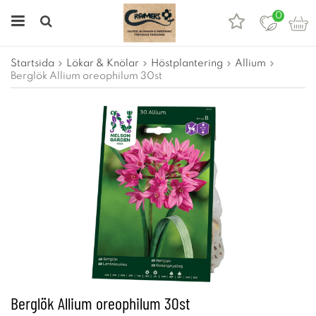
0
Startsida
Lökar & Knölar
Höstplantering
Allium
Berglök Allium oreophilum 30st
Berglök Allium oreophilum 30st