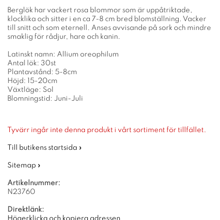
Berglök har vackert rosa blommor som är uppåtriktade,
klocklika och sitter i en ca 7-8 cm bred blomställning. Vacker
till snitt och som eternell. Anses avvisande på sork och mindre
smaklig för rådjur, hare och kanin.
Latinskt namn: Allium oreophilum
Antal lök: 30st
Plantavstånd: 5-8cm
Höjd: 15-20cm
Växtläge: Sol
Blomningstid: Juni-Juli
Tyvärr ingår inte denna produkt i vårt sortiment för tillfället.
Till butikens startsida »
Sitemap »
Artikelnummer:
N23760
Direktlänk:
Högerklicka och kopiera adressen