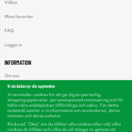
Villkor
Mina favoriter
FAQ
Logga in
INFORMATION
Om oss
Vi skräddarsyr din upplevelse
Nyheter
Vi använder cookies för att ge dig en personlig
shoppingupplevelse, personanpassad annonsering och för
Nyhetsbrev
hålla våra webbplatser tillförlitliga och säkra. För detta
ändamål samlar vi in information om användarna, deras
mönster och deras enheter.
Om cookies
Klicka på "Okej" om du tillåter alla cookies eller välj vilka
cookies du tillåter och vilka du vill stänga av genom att