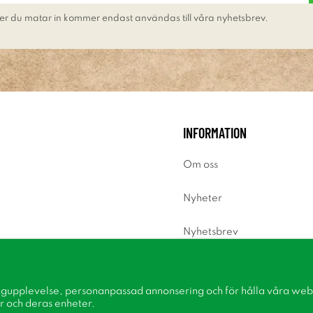
er du matar in kommer endast användas till våra nyhetsbrev.
INFORMATION
Om oss
Nyheter
Nyhetsbrev
Om cookies
ngupplevelse, personanpassad annonsering och för hålla våra webbp
Inspiration
r och deras enheter.