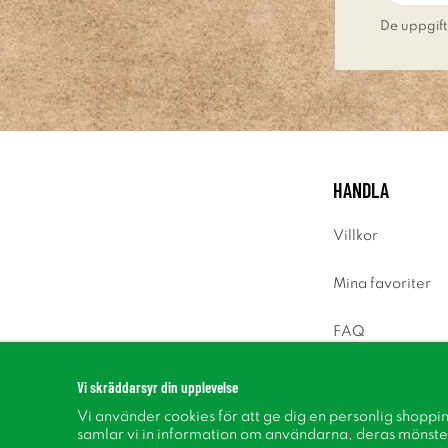
De uppgift
HANDLA
Villkor
Mina favoriter
FAQ
Logga in
Vi skräddarsyr din upplevelse
Vi använder cookies för att ge dig en personlig shoppi
samlar vi in information om användarna, deras mönste