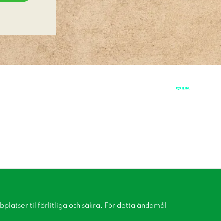
latser tillförlitliga och säkra. För detta ändamål