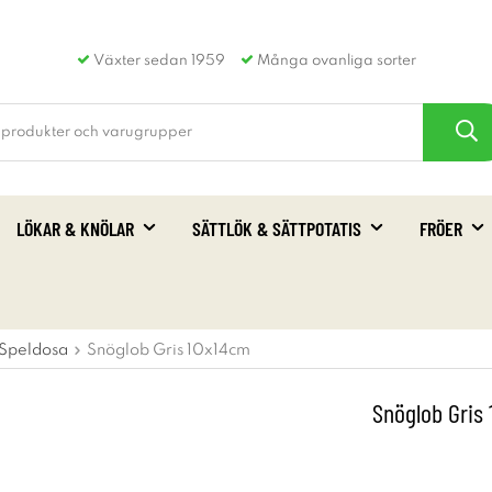
Växter sedan 1959
Många ovanliga sorter
LÖKAR & KNÖLAR
SÄTTLÖK & SÄTTPOTATIS
FRÖER
 Speldosa
Snöglob Gris 10x14cm
Snöglob Gris