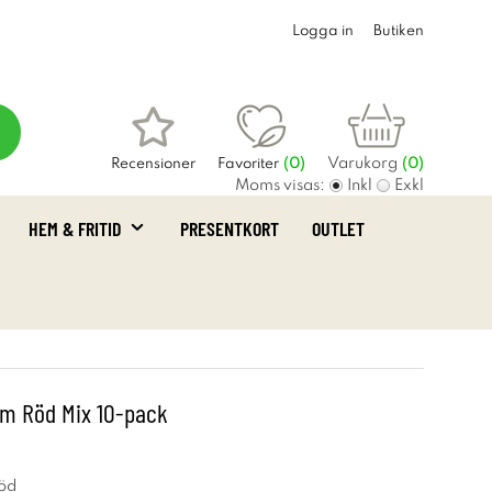
Logga in
Butiken
Varukorg
Recensioner
Favoriter
(
0
)
(0)
Moms visas:
Inkl
Exkl
HEM & FRITID
PRESENTKORT
OUTLET
cm Röd Mix 10-pack
Röd