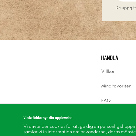
De uppgift
HANDLA
Villkor
Mina favoriter
FAQ
Logga in
Vi skräddarsyr din upplevelse
Vi använder cookies för att ge dig en personlig shoppi
samlar vi in information om användarna, deras mönste