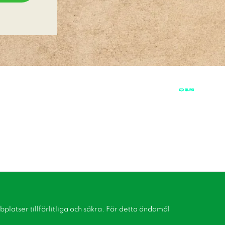
latser tillförlitliga och säkra. För detta ändamål