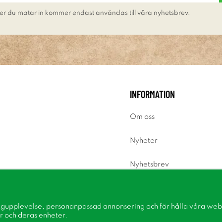
er du matar in kommer endast användas till våra nyhetsbrev.
INFORMATION
Om oss
Nyheter
Nyhetsbrev
Om cookies
ngupplevelse, personanpassad annonsering och för hålla våra webbp
Inspiration
r och deras enheter.