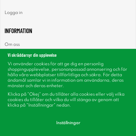
Logga in
INFORMATION
Om oss
Vi skräddarsyr din upplevelse
Nyheter
Vi använder cookies för att ge dig en personlig
shoppingupplevelse, personanpassad annonsering och för
Nyhetsbrev
hålla våra webbplatser tillförlitliga och säkra. För detta
ändamål samlar vi in information om användarna, deras
mönster och deras enheter.
Om cookies
Klicka på "Okej" om du tillåter alla cookies eller välj vilka
cookies du tillåter och vilka du vill stänga av genom att
Inspiration
klicka på "Inställningar" nedan.
Inställningar