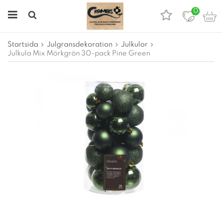
0
Startsida
Julgransdekoration
Julkulor
Julkula Mix Mörkgrön 30-pack Pine Green