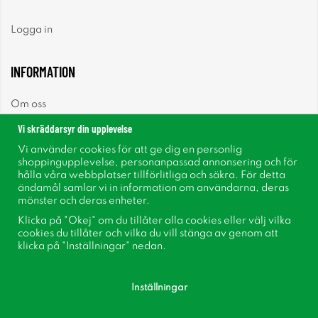
Logga in
INFORMATION
Om oss
Vi skräddarsyr din upplevelse
Nyheter
Vi använder cookies för att ge dig en personlig
shoppingupplevelse, personanpassad annonsering och för
Nyhetsbrev
hålla våra webbplatser tillförlitliga och säkra. För detta
ändamål samlar vi in information om användarna, deras
mönster och deras enheter.
Om cookies
Klicka på "Okej" om du tillåter alla cookies eller välj vilka
cookies du tillåter och vilka du vill stänga av genom att
Inspiration
klicka på "Inställningar" nedan.
Inställningar