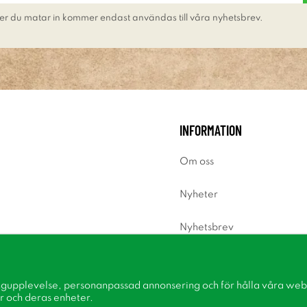
er du matar in kommer endast användas till våra nyhetsbrev.
INFORMATION
Om oss
Nyheter
Nyhetsbrev
Om cookies
ngupplevelse, personanpassad annonsering och för hålla våra webbp
Inspiration
r och deras enheter.