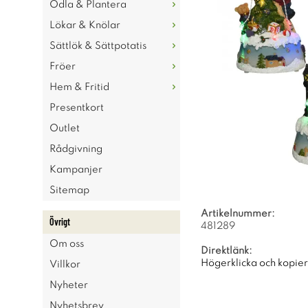
Odla & Plantera
Lökar & Knölar
Sättlök & Sättpotatis
Fröer
Hem & Fritid
Presentkort
Outlet
Rådgivning
Kampanjer
Sitemap
Artikelnummer:
Övrigt
481289
Om oss
Direktlänk:
Högerklicka och kopie
Villkor
Nyheter
Nyhetsbrev