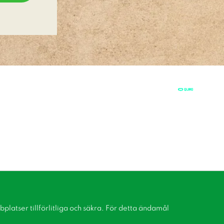
latser tillförlitliga och säkra. För detta ändamål