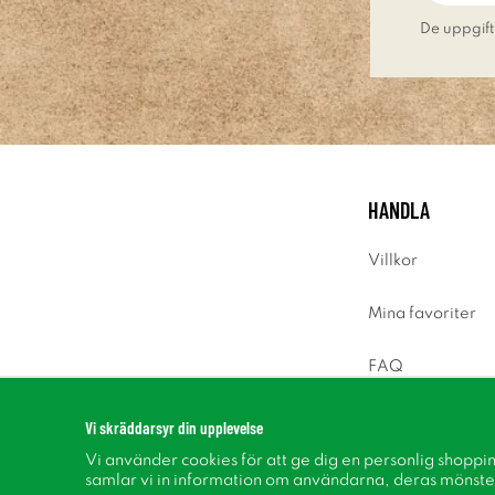
De uppgift
HANDLA
Villkor
Mina favoriter
FAQ
Logga in
Vi skräddarsyr din upplevelse
Vi använder cookies för att ge dig en personlig shoppi
samlar vi in information om användarna, deras mönste