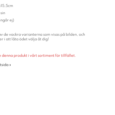
9x15,5cm
sin
ingår ej)
av de vackra varianterna som visas på bilden, och
 i att låta ödet välja åt dig!
 denna produkt i vårt sortiment för tillfället.
rtsida »