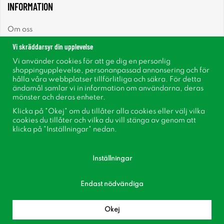
INFORMATION
Om oss
Vi skräddarsyr din upplevelse
Nyheter
Vi använder cookies för att ge dig en personlig
shoppingupplevelse, personanpassad annonsering och för
Nyhetsbrev
hålla våra webbplatser tillförlitliga och säkra. För detta
ändamål samlar vi in information om användarna, deras
mönster och deras enheter.
Om cookies
Klicka på "Okej" om du tillåter alla cookies eller välj vilka
cookies du tillåter och vilka du vill stänga av genom att
Inspiration
klicka på "Inställningar" nedan.
Inställningar
Endast nödvändiga
Följ oss på Facebook
Bli medlem i vår kundklubb!
Okej