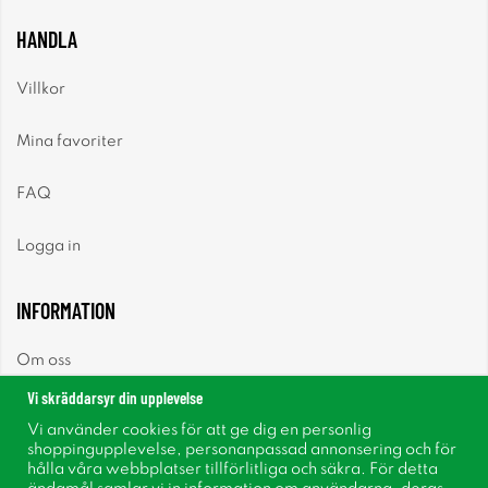
HANDLA
Villkor
Mina favoriter
FAQ
Logga in
INFORMATION
Om oss
Vi skräddarsyr din upplevelse
Nyheter
Vi använder cookies för att ge dig en personlig
shoppingupplevelse, personanpassad annonsering och för
Nyhetsbrev
hålla våra webbplatser tillförlitliga och säkra. För detta