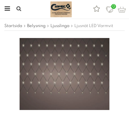
0
Startsida
Belysning
Ljusslinga
Ljusnät LED Varmvit