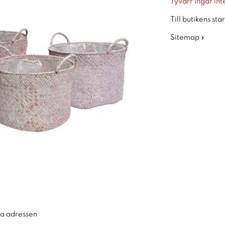
Tyvärr ingår inte
Till butikens sta
Sitemap »
ra adressen