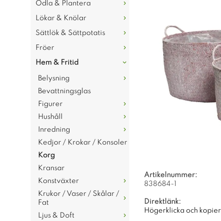
Odla & Plantera
Lökar & Knölar
Sättlök & Sättpotatis
Fröer
Hem & Fritid
Belysning
Bevattningsglas
Figurer
Hushåll
Inredning
Kedjor / Krokar / Konsoler
Korg
Kransar
Artikelnummer:
Konstväxter
838684-1
Krukor / Vaser / Skålar /
Direktlänk:
Fat
Högerklicka och kopie
Ljus & Doft