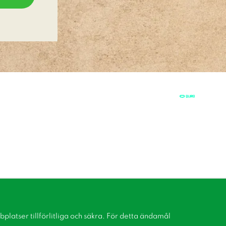
latser tillförlitliga och säkra. För detta ändamål