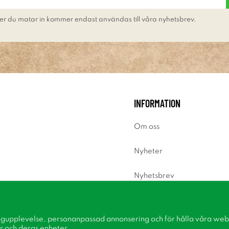
er du matar in kommer endast användas till våra nyhetsbrev.
INFORMATION
Om oss
Nyheter
Nyhetsbrev
Om cookies
ngupplevelse, personanpassad annonsering och för hålla våra webbp
Inspiration
r och deras enheter.