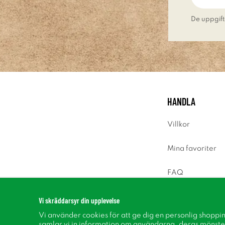
De uppgift
HANDLA
Villkor
Mina favoriter
FAQ
Logga in
Vi skräddarsyr din upplevelse
Vi använder cookies för att ge dig en personlig shoppi
samlar vi in information om användarna, deras mönste