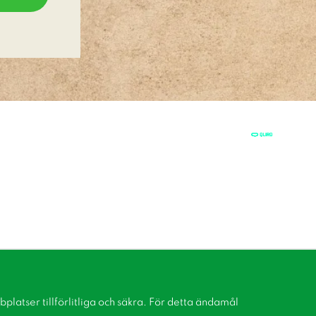
latser tillförlitliga och säkra. För detta ändamål