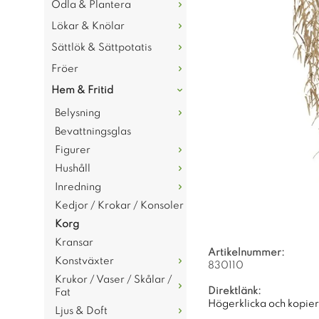
Odla & Plantera
Lökar & Knölar
Sättlök & Sättpotatis
Fröer
Hem & Fritid
Belysning
Bevattningsglas
Figurer
Hushåll
Inredning
Kedjor / Krokar / Konsoler
Korg
Kransar
Artikelnummer:
Konstväxter
830110
Krukor / Vaser / Skålar /
Direktlänk:
Fat
Högerklicka och kopie
Ljus & Doft