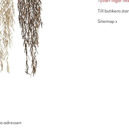
Tyvärr ingår inte
Till butikens sta
Sitemap »
ra adressen