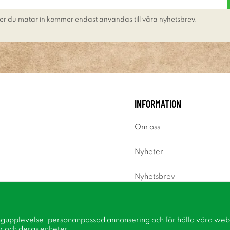
er du matar in kommer endast användas till våra nyhetsbrev.
INFORMATION
Om oss
Nyheter
Nyhetsbrev
Om cookies
ngupplevelse, personanpassad annonsering och för hålla våra webbp
Inspiration
r och deras enheter.