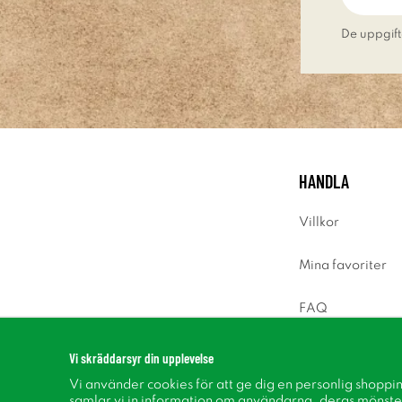
De uppgift
HANDLA
Villkor
Mina favoriter
FAQ
Logga in
Vi skräddarsyr din upplevelse
Vi använder cookies för att ge dig en personlig shoppi
samlar vi in information om användarna, deras mönste