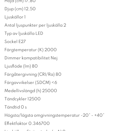
Höjd (cm) 17,80
Djup (cm) 12,50
Ljuskällor 1
Antal ljuspunkter per ljuskälla 2
Typ av ljuskälla LED
Sockel E27
Färgtemperatur (K) 2000
Dimmer kompatibilitet Nej
Ljusflöde (lm) 80
Färgåtergivning (CRI/Ra) 80
Färgavvikelser (SDCM) <6
Medellivslängd (h) 25000
Tändcykler 12500
Tändtid 0 s
Högsta/lägsta omgivningstemperatur -20° - +40°
Effektfaktor 0.346700