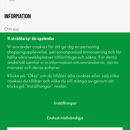
INFORMATION
Om oss
Vi skräddarsyr din upplevelse
Nyheter
Vi använder cookies för att ge dig en personlig
shoppingupplevelse, personanpassad annonsering och för
Nyhetsbrev
hålla våra webbplatser tillförlitliga och säkra. För detta
ändamål samlar vi in information om användarna, deras
mönster och deras enheter.
Om cookies
Klicka på "Okej" om du tillåter alla cookies eller välj vilka
cookies du tillåter och vilka du vill stänga av genom att
Inspiration
klicka på "Inställningar" nedan.
Inställningar
Endast nödvändiga
Följ oss på Facebook