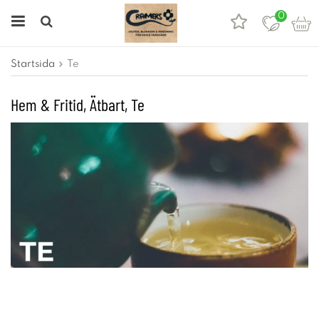
0
Startsida
Te
Hem & Fritid, Ätbart, Te