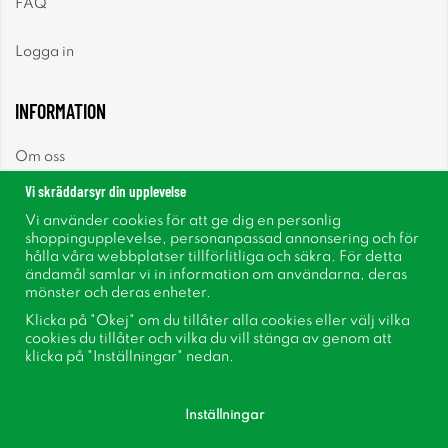
FAQ
Logga in
INFORMATION
Om oss
Vi skräddarsyr din upplevelse
Nyheter
Vi använder cookies för att ge dig en personlig
shoppingupplevelse, personanpassad annonsering och för
Nyhetsbrev
hålla våra webbplatser tillförlitliga och säkra. För detta
ändamål samlar vi in information om användarna, deras
mönster och deras enheter.
Om cookies
Klicka på "Okej" om du tillåter alla cookies eller välj vilka
cookies du tillåter och vilka du vill stänga av genom att
Inspiration
klicka på "Inställningar" nedan.
Inställningar