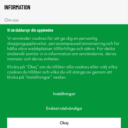
INFORMATION
Om oss
Vi skräddarsyr din upplevelse
Nyheter
Vi använder cookies för att ge dig en personlig
shoppingupplevelse, personanpassad annonsering och för
Nyhetsbrev
hålla våra webbplatser tillförlitliga och säkra. För detta
ändamål samlar vi in information om användarna, deras
mönster och deras enheter.
Om cookies
Klicka på "Okej" om du tillåter alla cookies eller välj vilka
cookies du tillåter och vilka du vill stänga av genom att
Inspiration
klicka på "Inställningar" nedan.
Inställningar
Endast nödvändiga
Följ oss på Facebook
Bli medlem i vår kundklubb!
Okej