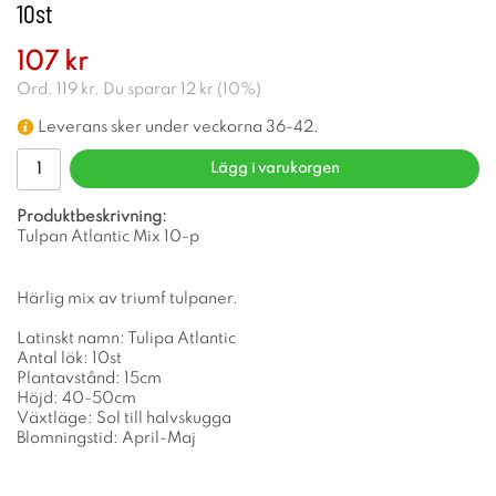
10st
107 kr
Ord.
119 kr
. Du sparar
12 kr
(
10
%)
Leverans sker under veckorna 36-42.
Lägg i varukorgen
Produktbeskrivning:
Tulpan Atlantic Mix 10-p
Härlig mix av triumf tulpaner.
Latinskt namn: Tulipa Atlantic
Antal lök: 10st
Plantavstånd: 15cm
Höjd: 40-50cm
Växtläge: Sol till halvskugga
Blomningstid: April-Maj